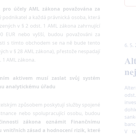
e pro účely AML zákona považována za
 podnikatel a každá právnická osoba, která
ených v § 2 odst. 1 AML zákona zahrnující
00 EUR nebo vyšší, budou považováni za
sti s tímto obchodem se na ně bude tento
6. 5.
ých v § 28 AML zákona), přestože nespadají
Al
. 1 AML zákona.
ne
álním aktivem musí zaslat svůj systém
ímu analytickému úřadu
Alter
odst
inve
atelským způsobem poskytují služby spojené
doh
stnance nebo spolupracující osobu, budou
sank
nnosti zákona oznámit Finančnímu
banc
vnitřních zásad a hodnocení rizik, které
V t