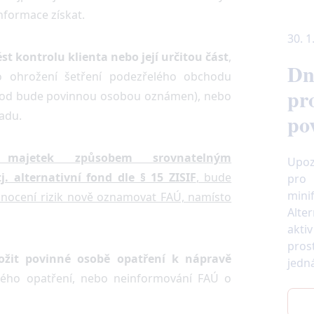
nformace získat.
30. 1
t kontrolu klienta nebo její určitou část
,
Dn
 ohrožení šetření podezřelého obchodu
pr
chod bude povinnou osobou oznámen), nebo
adu.
po
 majetek způsobem srovnatelným
Upoz
. alternativní fond dle § 15 ZISIF
, bude
pro 
mini
dnocení rizik nově oznamovat FAÚ, namísto
Alte
akti
pros
ožit povinné osobě opatření k nápravě
jedn
ého opatření, nebo neinformování FAÚ o