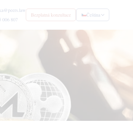
ka@peers.law
Bezplatná konzultace
Čeština
5 006 807