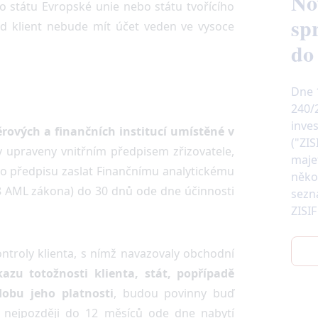
No
o státu Evropské unie nebo státu tvořícího
sp
ud klient nebude mít účet veden ve vysoce
do
Dne 1
240/
inve
ových a finančních institucí umístěné v
("ZI
 upraveny vnitřním předpisem zřizovatele,
maje
o předpisu zaslat Finančnímu analytickému
něko
8 AML zákona) do 30 dnů ode dne účinnosti
sezn
ZISIF
ontroly klienta, s nímž navazovaly obchodní
azu totožnosti klienta, stát, popřípadě
dobu jeho platnosti
, budou povinny buď
 nejpozději do 12 měsíců ode dne nabytí