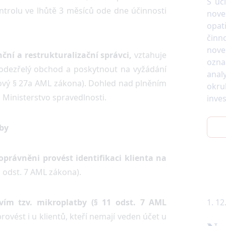
S úč
ntrolu ve lhůtě 3 měsíců ode dne účinnosti
nove
opat
činn
nove
ční a restrukturalizační správci,
vztahuje
ozn
odezřelý obchod a poskytnout na vyžádání
anal
ový § 27a AML zákona). Dohled nad plněním
okru
 Ministerstvo spravedlnosti.
inves
tby
právněni provést identifikaci klienta na
1 odst. 7 AML zákona).
tvím tzv. mikroplatby (§ 11 odst. 7 AML
1. 12
vést i u klientů, kteří nemají veden účet u