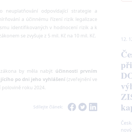
neuplatňování odpovídající strategie a
rňování a účinnému řízení rizik legalizace
ismu identifikovaných v hodnocení rizik a k
konem se zvyšuje z 5 mil. Kč na 10 mil. Kč.
12. 1
Če
př
o zákona by měla nabýt
účinnosti prvním
DO
ícího po dni jeho vyhlášení
(zveřejnění ve
vý
í polovině roku 2024.
ZI
ka
Sdílejte článek
:
Česk
nový