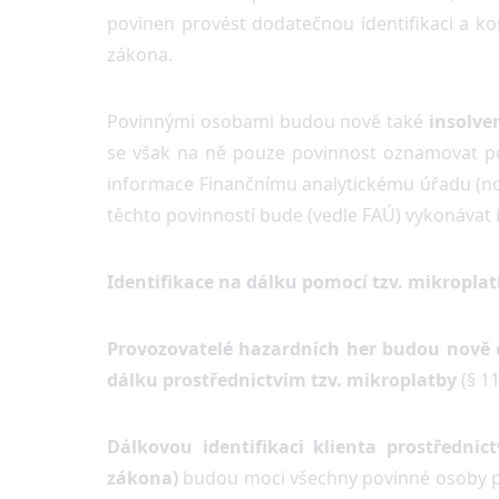
povinen provést dodatečnou identifikaci a ko
zákona.
Povinnými osobami budou nově také
insolven
se však na ně pouze povinnost oznamovat p
informace Finančnímu analytickému úřadu (n
těchto povinností bude (vedle FAÚ) vykonávat i
Identifikace na dálku pomocí tzv. mikropla
Provozovatelé hazardních her budou nově o
dálku prostřednictvím tzv. mikroplatby
(§ 1
Dálkovou identifikaci klienta prostřednic
zákona)
budou moci všechny povinné osoby pro