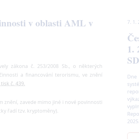
vinnosti v oblasti AML v
7. 1.
Če
1.
SD
ely zákona č. 253/2008 Sb., o některých
 činnosti a financování terorismu, ve znění
Dne 
isk č. 439.
sys
repo
výka
 znění, zavede mimo jiné i nové povinnosti
vypl
cky řadí tzv. kryptoměny).
Repo
2025