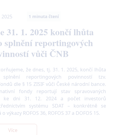
. 2025
1
minuta čtení
e 31. 1. 2025 končí lhůta
o splnění reportingových
vinností vůči ČNB
orňujeme, že dnes, tj. 31. 1. 2025, končí lhůta
splnění reportingových povinností tzv.
fondů dle § 15 ZISIF vůči České národní bance.
rnativní fondy reportují stav spravovaných
v ke dni 31. 12. 2024 a počet investorů
třednictvím systému SDAT – konkrétně se
á o výkazy ROFOS 36, ROFOS 37 a DOFOS 15.
Více