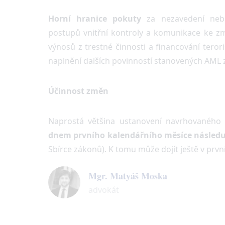
Horní hranice pokuty
za nezavedení nebo 
postupů vnitřní kontroly a komunikace ke zmí
výnosů z trestné činnosti a financování teror
naplnění dalších povinností stanovených AML zá
Účinnost změn
Naprostá většina ustanovení navrhovanéh
dnem prvního kalendářního měsíce následuj
Sbírce zákonů). K tomu může dojít ještě v prvn
Mgr. Matyáš Moska
advokát