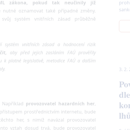
L zákona, pokud tak neučinily již
proh
sank
e nutné oznamovat také případné změny.
vůj systém vnitřních zásad průběžně
jí systém vnitřních zásad a hodnocení rizik
it,
aby před jejich zasláním FAÚ prověřily
 k platné legislativě, metodice FAÚ a dalším
ly.
3. 2.
Po
dl
ko
. Například
provozovatel hazardních her
,
 přístupem prostřednictvím internetu, bude
lhů
ěchto her, s nimiž navázal provozovatel
ento vztah dosud trvá, bude provozovatel