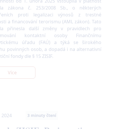
inností od 1. února 2025 vstoupila v platnost
la zákona č. 253/2008 Sb., o některých
řeních proti legalizaci výnosů z trestné
osti a financování terorismu (AML zákon). Tato
la přinesla další změny v pravidlech pro
amování kontaktní osoby Finančnímu
ytickému úřadu (FAÚ) a týká se širokého
hu povinných osob, a dopadá i na alternativní
tiční fondy dle § 15 ZISIF.
Více
. 2024
3
minuty čtení