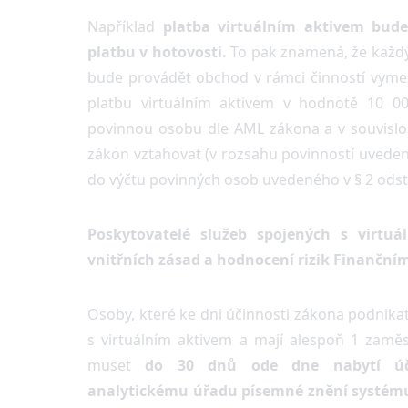
Například
platba virtuálním aktivem bud
platbu v hotovosti.
To pak znamená, že každý
bude provádět obchod v rámci činností vymez
platbu virtuálním aktivem v hodnotě 10 0
povinnou osobu dle AML zákona a v souvislo
zákon vztahovat (v rozsahu povinností uveden
do výčtu povinných osob uvedeného v § 2 odst
Poskytovatelé služeb spojených s virtu
vnitřních zásad a hodnocení rizik Finančn
Osoby, které ke dni účinnosti zákona podnik
s virtuálním aktivem a mají alespoň 1 zamě
muset
do 30 dnů ode dne nabytí úči
analytickému úřadu písemné znění systému 