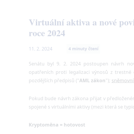
Virtuální aktiva a nové po
roce 2024
11. 2. 2024
4
minuty čtení
Senátu byl 9. 2. 2024 postoupen návrh nov
opatřeních proti legalizaci výnosů z trestné
pozdějších předpisů ("
AML zákon
");
sněmovní t
Pokud bude návrh zákona přijat v předloženém
spojené s virtuálními aktivy (mezi která se typi
Kryptoměna = hotovost