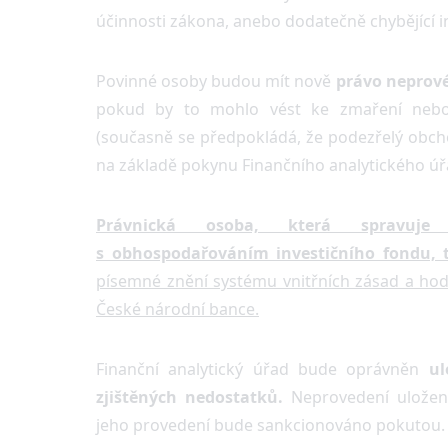
účinnosti zákona, anebo dodatečně chybějící i
Povinné osoby budou mít nově
právo neprovés
pokud by to mohlo vést ke zmaření nebo
(současně se předpokládá, že podezřelý ob
na základě pokynu Finančního analytického úř
Právnická osoba, která spravuje
s obhospodařováním investičního fondu, tj
písemné znění systému vnitřních zásad a ho
České národní bance.
Finanční analytický úřad bude oprávněn
ul
zjištěných nedostatků.
Neprovedení uložen
jeho provedení bude sankcionováno pokutou.