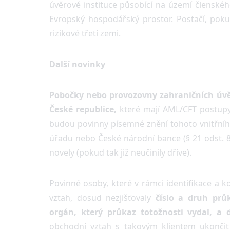
úvěrové instituce působící na území členskéh
Evropský hospodářský prostor. Postačí, pok
rizikové třetí zemi.
Další novinky
Pobočky nebo provozovny zahraničních úvěr
České republice,
které mají AML/CFT postupy
budou povinny písemné znění tohoto vnitřníh
úřadu nebo České národní bance (§ 21 odst. 
novely (pokud tak již neučinily dříve).
Povinné osoby, které v rámci identifikace a k
vztah, dosud nezjišťovaly
číslo a druh průk
orgán, který průkaz totožnosti vydal, a 
obchodní vztah s takovým klientem ukončit