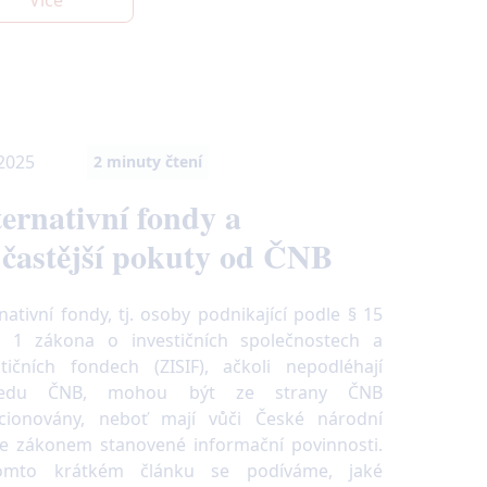
Více
 2025
2
minuty čtení
ternativní fondy a
jčastější pokuty od ČNB
nativní fondy, tj. osoby podnikající podle § 15
. 1 zákona o investičních společnostech a
stičních fondech (ZISIF), ačkoli nepodléhají
ledu ČNB, mohou být ze strany ČNB
cionovány, neboť mají vůči České národní
e zákonem stanovené informační povinnosti.
omto krátkém článku se podíváme, jaké