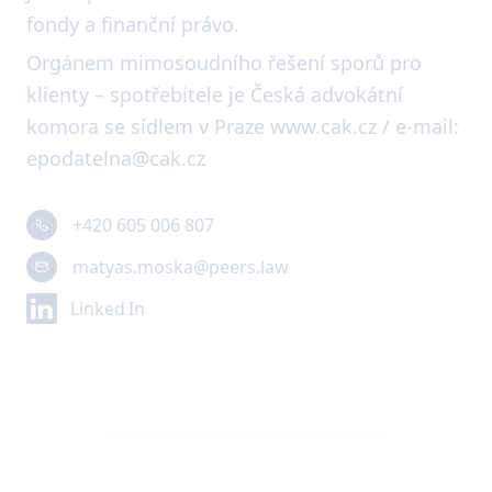
fondy a finanční právo.
Orgánem mimosoudního řešení sporů pro
klienty – spotřebitele je Česká advokátní
komora se sídlem v Praze www.cak.cz / e-mail:
epodatelna@cak.cz
+420 605 006 807
matyas.moska@peers.law
Linked In