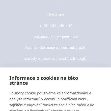
15zisif.cz
+420 605 006 807
matyas.moska@peers.law
Právní informace a podmínky užití
Zásady zpracování osobních údajů
Pravidla používání cookies
Informace o cookies na této
stránce
Sledujte nás
Soubory cookie používáme ke shromažďování a
analýze informací o výkonu a používání webu,
zajištění fungování funkcí ze sociálních médií a ke
zlepšení a přizpůsobení obsahu a reklam.