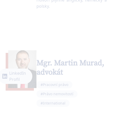
Hovoří plynně anglicky, německy a
polsky.
Mgr. Martin Murad,
advokát
LinkedIn
Profil
#Pracovní právo
#Právo nemovitostí
#International