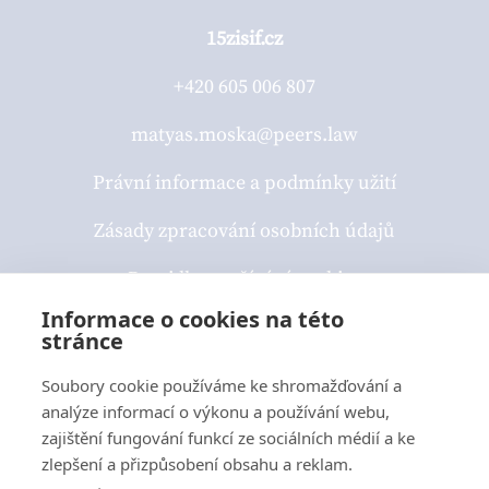
15zisif.cz
+420 605 006 807
matyas.moska@peers.law
Právní informace a podmínky užití
Zásady zpracování osobních údajů
Pravidla používání cookies
Informace o cookies na této
stránce
Sledujte nás
Soubory cookie používáme ke shromažďování a
analýze informací o výkonu a používání webu,
zajištění fungování funkcí ze sociálních médií a ke
zlepšení a přizpůsobení obsahu a reklam.