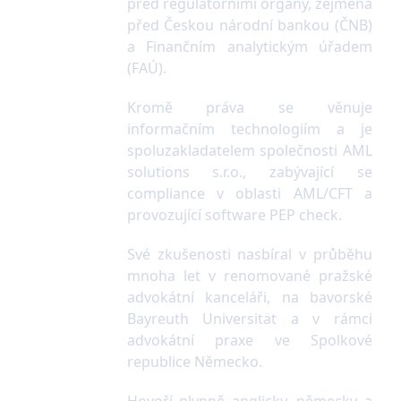
před regulatorními orgány, zejména
před Českou národní bankou (ČNB)
a Finančním analytickým úřadem
(FAÚ).
Kromě práva se věnuje
informačním technologiím a je
spoluzakladatelem společnosti AML
solutions s.r.o., zabývající se
compliance v oblasti AML/CFT a
provozující software PEP check.
Své zkušenosti nasbíral v průběhu
mnoha let v renomované pražské
advokátní kanceláři, na bavorské
Bayreuth Universität a v rámci
advokátní praxe ve Spolkové
republice Německo.