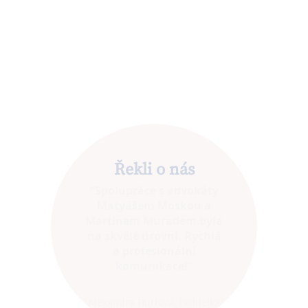
Řekli o nás
“Tým advokátů z
15zisif.cz nám během
svého školení jasně a
výstižně objasnil veškeré
naše povinnosti v oblasti
podnikání alternativních
fondů.”