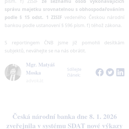
písm. f) ZISIF
ze seznamu osob vykonávajících
správu majetku srovnatelnou s obhospodařováním
podle § 15 odst. 1 ZISIF
vedeného Českou národní
bankou podle ustanovení § 596 písm. f) téhož zákona.
S reportingem ČNB jsme již pomohli desítkám
subjektů, neváhejte se na nás obrátit.
Mgr. Matyáš
Sdílejte
Moska
článek
:
advokát
Česká národní banka dne 8. 1. 2026
zveřejnila v systému SDAT nové výkazy