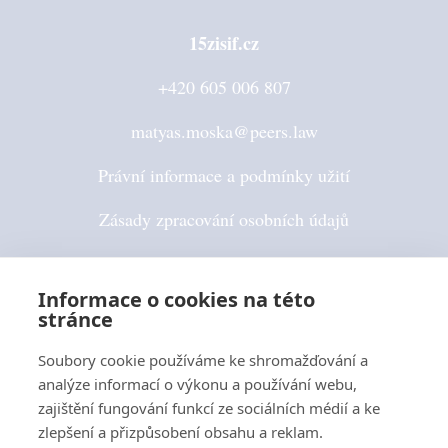
15zisif.cz
+420 605 006 807
matyas.moska@peers.law
Právní informace a podmínky užití
Zásady zpracování osobních údajů
Pravidla používání cookies
Informace o cookies na této
stránce
Sledujte nás
Soubory cookie používáme ke shromažďování a
analýze informací o výkonu a používání webu,
zajištění fungování funkcí ze sociálních médií a ke
zlepšení a přizpůsobení obsahu a reklam.