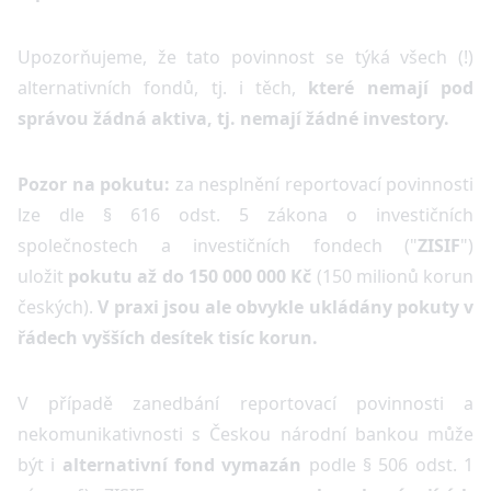
Upozorňujeme, že tato povinnost se týká všech (!)
alternativních fondů, tj. i těch,
které nemají pod
správou žádná aktiva, tj. nemají žádné investory.
Pozor na pokutu:
za nesplnění reportovací povinnosti
lze dle § 616 odst. 5 zákona o investičních
společnostech a investičních fondech ("
ZISIF
")
uložit
pokutu až do 150 000 000 Kč
(150 milionů korun
českých).
V praxi jsou ale obvykle ukládány pokuty v
řádech vyšších desítek tisíc korun.
V případě zanedbání reportovací povinnosti a
nekomunikativnosti s Českou národní bankou může
být i
alternativní fond vymazán
podle § 506 odst. 1